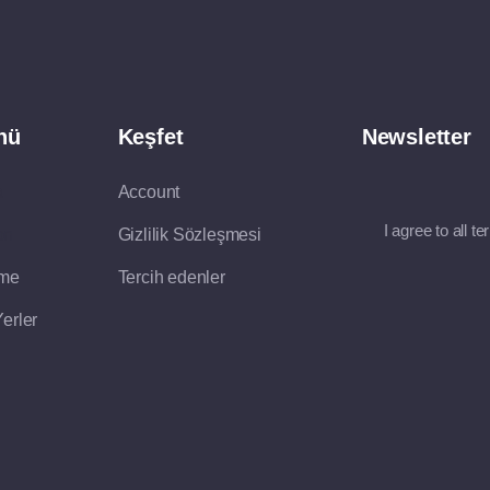
nü
Keşfet
Newsletter
a
Account
I agree to all t
on
Gizlilik Sözleşmesi
rme
Tercih edenler
erler