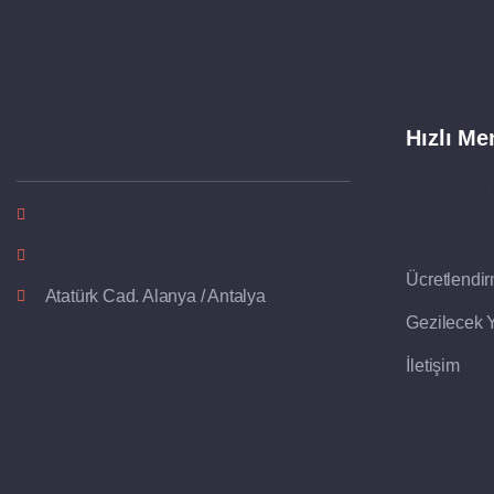
Hızlı Me
Hakkımızd
+90 537 700 78 08
Rezervasy
info@majorviptransfer.com
Ücretlendi
Atatürk Cad. Alanya / Antalya
Gezilecek Y
İletişim